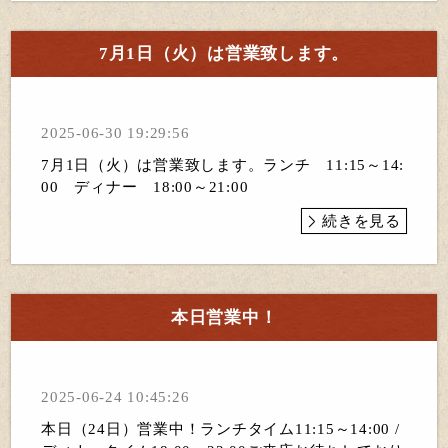
7月1日（火）は営業致します。
2025-06-30 19:29:56
7月1日（火）は営業致します。ランチ 11:15～14:
00 ディナー 18:00～21:00
続きを見る
本日営業中！
2025-06-24 10:45:26
本日（24日）営業中！ランチタイム11:15～14:00 /