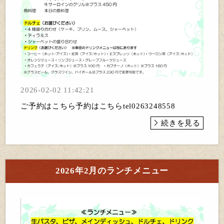
2026-02-02 11:42:21
ご予約はこちら予約はこちらtel0263248558
続きを見る
2026年2月のランチメニュー